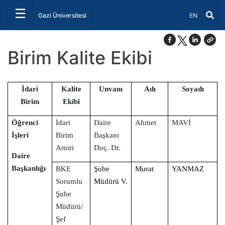
☰
Dil Seçiniz 
Gazi Üniversitesi
EN
Birim Kalite Ekibi
İdari
Kalite
Unvanı
Adı
Soyadı
Birim
Ekibi
Öğrenci
İdari
Daire
Ahmet
MAVİ
İşleri
Birim
Başkanı
Amiri
Doç. Dr.
Daire
Başkanlığı
BKE
Şube
Murat
YANMAZ
Sorumlu
Müdürü V.
Şube
Müdürü/
Şef