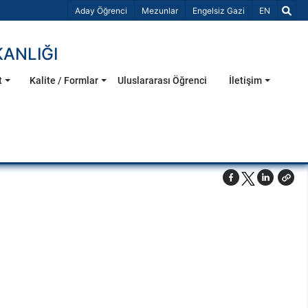
Dil Seçiniz 
Aday Öğrenci
Mezunlar
Engelsiz Gazi
EN
KANLIĞI
t
Kalite / Formlar
Uluslararası Öğrenci
İletişim