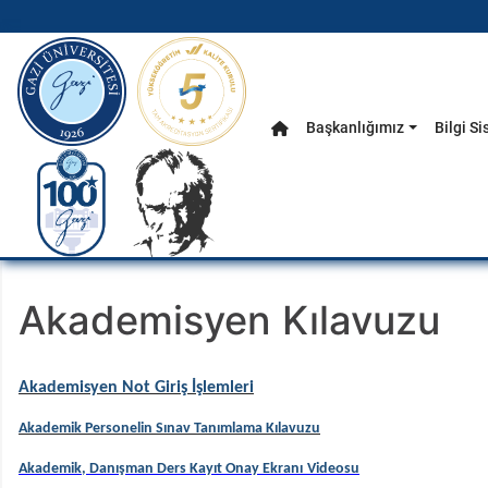
gazi.edu.tr
Başkanlığımız
Bilgi Si
Anasayfa
Ana Menü
Akademisyen Kılavuzu
Akademisyen Not Giriş İşlemleri
Akademik Personelin Sınav Tanımlama Kılavuzu
Akademik, Danışman Ders Kayıt Onay Ekranı
Videosu