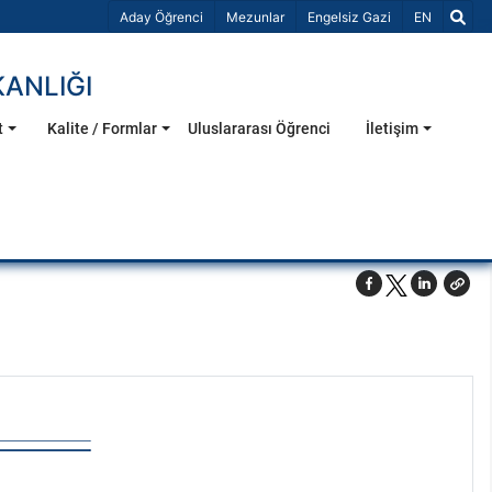
Dil Seçiniz 
Aday Öğrenci
Mezunlar
Engelsiz Gazi
EN
KANLIĞI
t
Kalite / Formlar
Uluslararası Öğrenci
İletişim