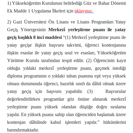
1) Yükseköğretim Kurulunun belirlediği Güz ve Bahar Dönemi
Ek Madde 1 Uygulama İlkeleri için
tıklayınız.
2) Gazi Üniversitesi Ön Lisans ve Lisans Programları Yatay
Geçiş Yönergesinin
Merkezî yerleştirme puanı ile yatay
geçiş başlıklı 8 inci maddesi
“(1)
Merkezî yerleştirme puanı ile
yatay geçişe ilişkin başvuru takvimi, öğrenci kontenjanına
ilişkin esaslar ile yatay geçiş usul ve esasları, Yükseköğretim
Yürütme Kurulu tarafından tespit edilir. (2) Öğrencinin kayıt
olduğu yıldaki merkezî yerleştirme puanı, geçmek istediği
diploma programının o yıldaki taban puanına eşit veya yüksek
olması durumunda öğrenci, hazırlık sınıfı da dâhil olmak üzere
yatay geçiş için başvuru yapabilir.
(3) Başvurular
değerlendirilirken programlar göz önüne alınarak merkezî
yerleştirme puanı yüksek olandan düşüğe doğru sıralama
yapılır. En yüksek puana sahip olan öğrenciden başlamak üzere
kontenjan dâhilinde kabul işlemleri yapılır.” hükümlerini
barındırmaktadır.