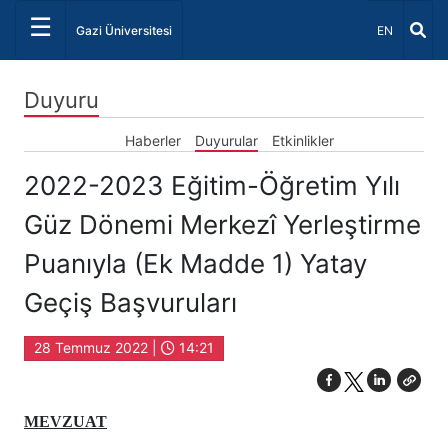
☰
Dil Seçiniz 
Gazi Üniversitesi
EN
Duyuru
Haberler
Duyurular
Etkinlikler
2022-2023 Eğitim-Öğretim Yılı
Güz Dönemi Merkezî Yerleştirme
Puanıyla (Ek Madde 1) Yatay
Geçiş Başvuruları
28 Temmuz 2022 |
14:21
MEVZUAT