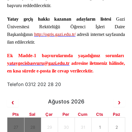
başvuru reddedilecektir.
Yatay geçiş hakkı kazanan adayların listesi
Gazi
Üniversitesi Rektörlüğü Öğrenci İşleri Daire
Başkanlığının
http://ogris.gazi.edu.tr/
adresli internet sayfasında
ilan edilecektir.
Ek Madde-1 başvurularında
yaşadığınız sorunları
yataygecisbasvuru@gazi.edu.tr
adresine iletmeniz hâlinde,
en kısa sürede e-posta ile cevap verilecektir.
Telefon 0312 202 28 20
Ağustos 2026
Pts
Sal
Çar
Per
Cum
Cts
Paz
27
28
29
30
31
1
2