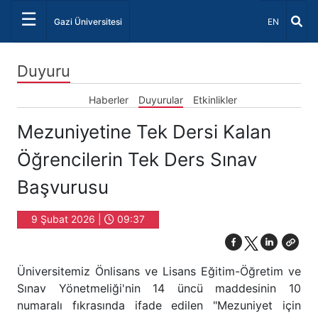
☰
Dil Seçiniz 
Gazi Üniversitesi
EN
Duyuru
Haberler
Duyurular
Etkinlikler
Mezuniyetine Tek Dersi Kalan
Öğrencilerin Tek Ders Sınav
Başvurusu
9 Şubat 2026 |
09:37
Üniversitemiz Önlisans ve Lisans Eğitim-Öğretim ve
Sınav Yönetmeliği'nin 14 üncü maddesinin 10
numaralı fıkrasında ifade edilen "Mezuniyet için