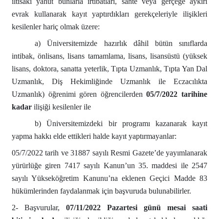
iltisakı yahut bunlarla irtibatları, sahte veya gerçeğe aykırı
evrak kullanarak kayıt yaptırdıkları gerekçeleriyle ilişikleri
kesilenler hariç olmak üzere:
a) Üniversitemizde hazırlık dâhil bütün sınıflarda
intibak, önlisans, lisans tamamlama, lisans, lisansüstü (yüksek
lisans, doktora, sanatta yeterlik, Tıpta Uzmanlık, Tıpta Yan Dal
Uzmanlık, Diş Hekimliğinde Uzmanlık ile Eczacılıkta
Uzmanlık) öğrenimi gören öğrencilerden
05/7/2022 tarihine
kadar
ilişiği kesilenler ile
b) Üniversitemizdeki bir programı kazanarak kayıt
yapma hakkı elde ettikleri halde kayıt yaptırmayanlar:
05/7/2022 tarih ve 31887 sayılı Resmi Gazete’de yayımlanarak
yürürlüğe giren 7417 sayılı Kanun’un 35. maddesi ile 2547
sayılı Yükseköğretim Kanunu’na eklenen Geçici Madde 83
hükümlerinden faydalanmak için başvuruda bulunabilirler.
2- Başvurular,
07/11/2022 Pazartesi günü mesai saati