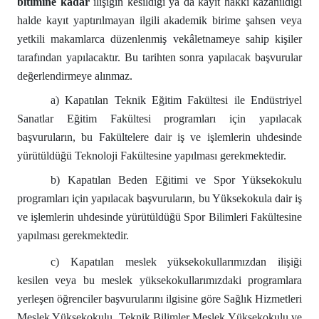
bitimine kadar
ilişiğin kesildiği ya da kayıt hakkı kazanıldığı
halde kayıt yaptırılmayan ilgili akademik birime şahsen veya
yetkili makamlarca düzenlenmiş vekâletnameye sahip kişiler
tarafından yapılacaktır. Bu tarihten sonra yapılacak başvurular
değerlendirmeye alınmaz.
a) Kapatılan Teknik Eğitim Fakültesi ile Endüstriyel
Sanatlar Eğitim Fakültesi programları için yapılacak
başvuruların, bu Fakültelere dair iş ve işlemlerin uhdesinde
yürütüldüğü Teknoloji Fakültesine yapılması gerekmektedir.
b) Kapatılan
Beden Eğitimi ve Spor Yüksekokulu
programları için yapılacak başvuruların, bu Yüksekokula dair iş
ve işlemlerin uhdesinde yürütüldüğü Spor Bilimleri Fakültesine
yapılması gerekmektedir.
c) Kapatılan meslek yüksekokullarımızdan ilişiği
kesilen veya bu meslek yüksekokullarımızdaki programlara
yerleşen öğrenciler başvurularını ilgisine göre Sağlık Hizmetleri
Meslek Yüksekokulu, Teknik Bilimler Meslek Yüksekokulu ve