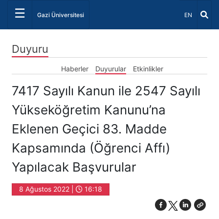
☰
Dil Seçiniz 
Gazi Üniversitesi
EN
Duyuru
Haberler
Duyurular
Etkinlikler
7417 Sayılı Kanun ile 2547 Sayılı
Yükseköğretim Kanunu’na
Eklenen Geçici 83. Madde
Kapsamında (Öğrenci Affı)
Yapılacak Başvurular
8 Ağustos 2022 |
16:18