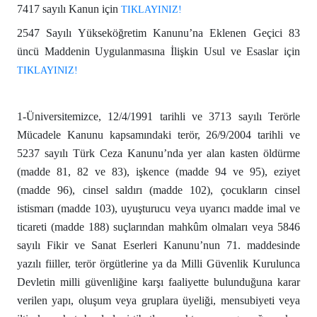
7417 sayılı Kanun için
TIKLAYINIZ!
2547 Sayılı Yükseköğretim Kanunu’na Eklenen Geçici 83
üncü Maddenin Uygulanmasına İlişkin Usul ve Esaslar için
TIKLAYINIZ!
1-Üniversitemizce, 12/4/1991 tarihli ve 3713 sayılı Terörle
Mücadele Kanunu kapsamındaki terör, 26/9/2004 tarihli ve
5237 sayılı Türk Ceza Kanunu’nda yer alan kasten öldürme
(madde 81, 82 ve 83), işkence (madde 94 ve 95), eziyet
(madde 96), cinsel saldırı (madde 102), çocukların cinsel
istismarı (madde 103), uyuşturucu veya uyarıcı madde imal ve
ticareti (madde 188) suçlarından mahkûm olmaları veya 5846
sayılı Fikir ve Sanat Eserleri Kanunu’nun 71. maddesinde
yazılı fiiller, terör örgütlerine ya da Milli Güvenlik Kurulunca
Devletin milli güvenliğine karşı faaliyette bulunduğuna karar
verilen yapı, oluşum veya gruplara üyeliği, mensubiyeti veya